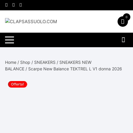
Vai
al
contenuto
0
Home
/
Shop
/
SNEAKERS
/
SNEAKERS NEW
BALANCE
/ Scarpe New Balance TEKTREL L V1 donna 2026
Offerta!