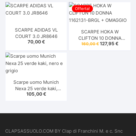
Offerta!
SCARPE ADIDAS VL
SCARPE HOKA W
COURT 3.0 JR8646
CLIFTON 10 DONNA
70,00
€
Il
Il
127,95
€
160,00
€
1162131-BRGL +
prezzo
prezzo
OMAGGIO
originale
attuale
era:
è:
160,00 €.
127,95 €
Scarpe uomo Munich
Nexa 25 verde kaki,
105,00
€
nero e grigio
CLAPSASSUOLO.COM BY Clap di Franchini M. e c. Snc