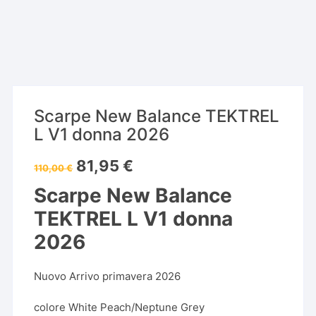
Scarpe New Balance TEKTREL
L V1 donna 2026
Il
Il
81,95
€
110,00
€
prezzo
prezzo
originale
attuale
Scarpe New Balance
era:
è:
110,00 €.
81,95 €.
TEKTREL L V1 donna
2026
Nuovo Arrivo primavera 2026
colore White Peach/Neptune Grey