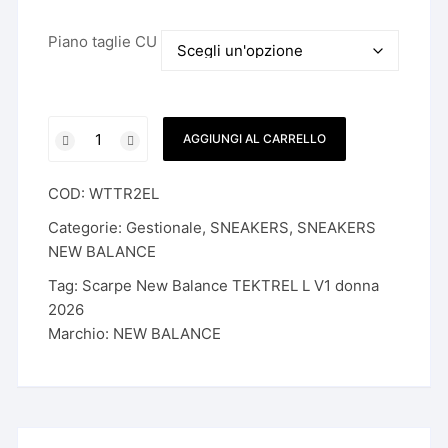
Piano taglie CU
Scarpe
AGGIUNGI AL CARRELLO
New
Balance
COD:
WTTR2EL
TEKTREL
L
Categorie:
Gestionale
,
SNEAKERS
,
SNEAKERS
V1
NEW BALANCE
donna
Tag:
Scarpe New Balance TEKTREL L V1 donna
2026
2026
quantità
Marchio:
NEW BALANCE