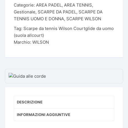
Courtglide
Categorie:
AREA PADEL
,
AREA TENNIS
,
da
Gestionale
,
SCARPE DA PADEL
,
SCARPE DA
uomo
TENNIS UOMO E DONNA
,
SCARPE WILSON
(suola
Tag:
Scarpe da tennis Wilson Courtglide da uomo
allcourt)
(suola allcourt)
quantità
Marchio:
WILSON
DESCRIZIONE
INFORMAZIONI AGGIUNTIVE