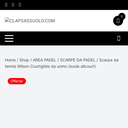
Vai
al
contenuto
0
Home
/
Shop
/
AREA PADEL
/
SCARPE DA PADEL
/ Scarpe da
tennis Wilson Courtglide da uomo (suola allcourt)
Offerta!