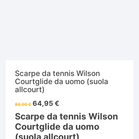
Scarpe da tennis Wilson
Courtglide da uomo (suola
allcourt)
Il
Il
64,95
€
80,00
€
prezzo
prezzo
originale
attuale
Scarpe da tennis Wilson
era:
è:
80,00 €.
64,95 €.
Courtglide da uomo
(suola allcourt)