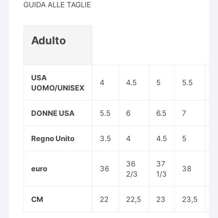
GUIDA ALLE TAGLIE
Adulto
USA
4
4.5
5
5.5
6
UOMO/UNISEX
DONNE USA
5.5
6
6.5
7
7
Regno Unito
3.5
4
4.5
5
5
36
37
3
euro
36
38
2/3
1/3
2
CM
22
22,5
23
23,5
2