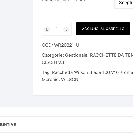
MULTIFILAMENTO
SCARPE THE NORTH FACE
S
SCARPE WILSON
Racchetta
AGGIUNGI AL CARRELLO
Wilson
SCARPE W6YZ
Blade
COD:
WR208211U
100
V10
Categorie:
Gestionale
,
RACCHETTE DA TE
+
CLASH V3
omaggi
Tag:
Racchetta Wilson Blade 100 V10 + oma
quantità
Marchio:
WILSON
IUNTIVE