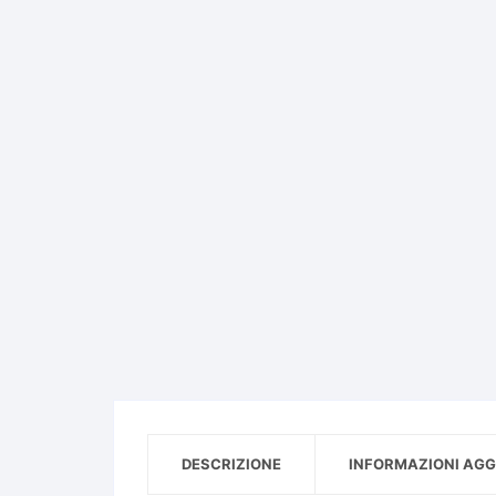
MONTAGGI SU TELAI
BORSE E ZAINI DA TENNI
RACCHETTE DA TENNIS
JUNIOR
PALLE DA TENNIS
DESCRIZIONE
INFORMAZIONI AGG