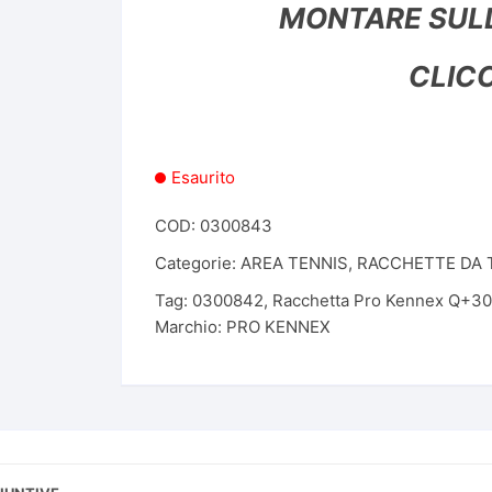
MONTARE SUL
CORDE- MATASSE
SCARPE SALOMON
MONOFILAMENTO
CLICC
SNEAKERS SAUCONY
CORDE-MATASSE
MULTIFILAMENTO
SCARPE THE NORTH FACE
S
Esaurito
SCARPE WILSON
COD:
0300843
SCARPE W6YZ
Categorie:
AREA TENNIS
,
RACCHETTE DA 
Tag:
0300842
,
Racchetta Pro Kennex Q+30
Marchio:
PRO KENNEX