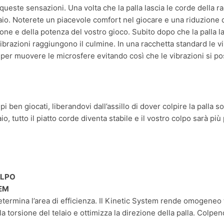
ueste sensazioni. Una volta che la palla lascia le corde della ra
io. Noterete un piacevole comfort nel giocare e una riduzione dr
e e della potenza del vostro gioco. Subito dopo che la palla lasc
e vibrazioni raggiungono il culmine. In una racchetta standard le 
 per muovere le microsfere evitando così che le vibrazioni si p
i ben giocati, liberandovi dall’assillo di dover colpire la palla s
aio, tutto il piatto corde diventa stabile e il vostro colpo sarà pi
OLPO
EM
determina l’area di efficienza. Il Kinetic System rende omogeneo 
la torsione del telaio e ottimizza la direzione della palla. Colpe