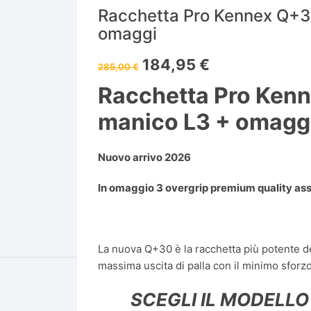
O E
SCARPE LOTTO
alle porte di Sassuolo in zona
PRO KENNEX
Racchetta Pro Kennex Q+3
San Michele dei Mucchietti
omaggi
SCARPE BROOKS
JOMA
Il
Il
184,95
€
285,00
€
prezzo
prezzo
SCARPE COLMAR
HEAD
originale
attuale
Racchetta Pro Ken
era:
è:
O
285,00 €.
184,95 €.
SCARPE MIZUNO
SCARPE RUNNING 
A PADEL
manico L3 + omagg
SCARPE HOKA
 DA PADEL
Nuovo arrivo 2026
SCARPE MUNICH
RACCHETTE TENNIS
In omaggio 3 overgrip premium quality ass
 (BABOLAT E
) – NOLEGGIO
SCARPE JOMA
TTE
SNEAKERS NEW BALANCE
AD
La nuova Q+30 è la racchetta più potente de
 LA TUA BABOLAT
massima uscita di palla con il minimo sforzo
RACKET
SCARPE K-SWISS
SCEGLI IL MODELLO
SCARPE PUMA