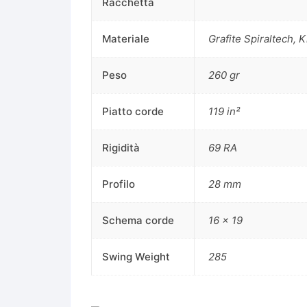
Racchetta
Materiale
Grafite Spiraltech, 
Peso
260 gr
Piatto corde
119 in²
Rigidità
69 RA
Profilo
28 mm
Schema corde
16 x 19
Swing Weight
285