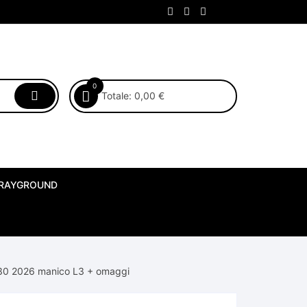
0
Totale:
0,00
€
SPRAYGROUND
BASTONI SCI LEKI
30 2026 manico L3 + omaggi
ABBIGLIAMENTO KAPPA SCI
OFFERTA SPECIALE ATOMIC