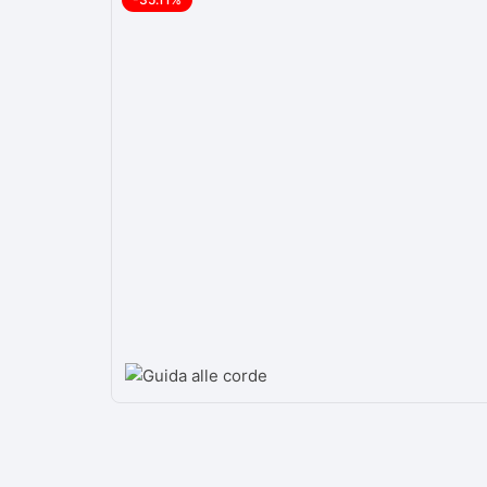
Caos
SCARPE DA TENNIS UOM
PADEL 
DONNA
HEAD SQUARED
PADEL 
RACCHETTE DA TENNIS
WILSON
PADEL 
RACCHETTE TENNIS PR
PALLE D
KENNEX
SCARPE
RACCHETTE DA TENNIS
BABOLAT
PROVA 
E PADEL
RACCHETTE DA TENNIS
WILSON
YONEX
RACCHE
RACCHETTE TENNIS HE
SCEGLI
PADEL 
RACCHETTE DA TENNIS
TECNIFIBRE