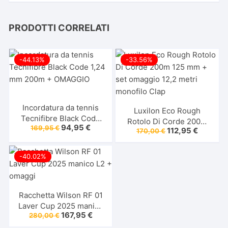
PRODOTTI CORRELATI
-44.13%
-33.56%
Incordatura da tennis
Luxilon Eco Rough
Tecnifibre Black Code
Rotolo Di Corde 200m
Il
Il
94,95
€
169,95
€
1,24 mm 200m +
Il
Il
112,95
€
170,00
€
125 mm + set omaggio
prezzo
prezzo
prezzo
prezzo
OMAGGIO
originale
attuale
12,2 metri monofilo Clap
originale
attuale
era:
è:
era:
è:
-40.02%
169,95 €.
94,95 €.
170,00 €.
112,95 €
Racchetta Wilson RF 01
Laver Cup 2025 manico
Il
Il
167,95
€
280,00
€
L2 + omaggi
prezzo
prezzo