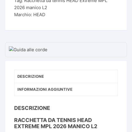
Tag:
Racchetta da tennis HEAD Extreme MPL
MPL
2026 manico L2
2026
Marchio:
HEAD
manico
L2
quantità
DESCRIZIONE
INFORMAZIONI AGGIUNTIVE
DESCRIZIONE
RACCHETTA DA TENNIS HEAD
EXTREME MPL 2026 MANICO L2