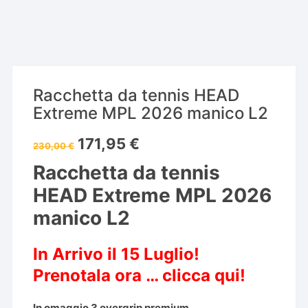
Racchetta da tennis HEAD
Extreme MPL 2026 manico L2
Il
Il
171,95
€
230,00
€
prezzo
prezzo
originale
attuale
Racchetta da tennis
era:
è:
230,00 €.
171,95 €.
HEAD Extreme MPL 2026
manico L2
In Arrivo il 15 Luglio!
Prenotala ora …
clicca qui!
In omaggio 3 overgrip premium