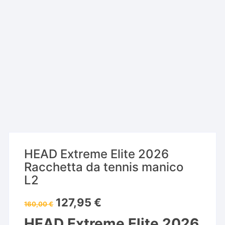
HEAD Extreme Elite 2026
Racchetta da tennis manico
L2
Il
Il
127,95
€
160,00
€
prezzo
prezzo
originale
attuale
HEAD Extreme Elite 2026
era:
è: