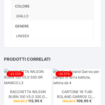
COLORE
GIALLO
GENERE
UNISEX
PRODOTTI CORRELATI
-43.53%
-40.57%
RACCHETTA WILSON
CARTONE 18 TUBI
BURN 100 V5.0 300 GR
ROLAND GARROS CLAY
Il
Il
Il
Il
112,95
€
109,95
€
200,00
€
185,00
€
MANICO L3
CT 4 BALL 2026 +
prezzo
prezzo
prezzo
prezzo