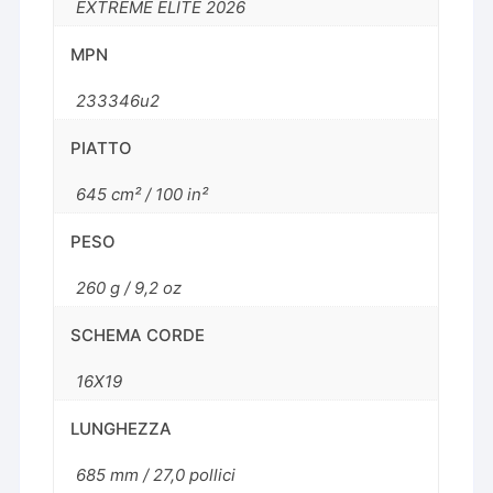
EXTREME ELITE 2026
MPN
233346u2
PIATTO
645 cm² / 100 in²
PESO
260 g / 9,2 oz
SCHEMA CORDE
16X19
LUNGHEZZA
685 mm / 27,0 pollici