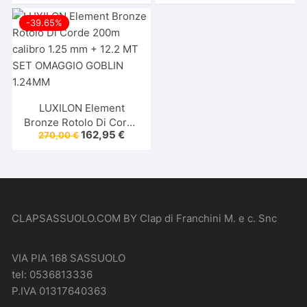
OMAGGI
originale
attuale
originale
attuale
era:
è:
era:
è:
-39.65%
200,00 €.
112,95 €.
185,00 €.
109,95 €
LUXILON Element
Bronze Rotolo Di Corde
Il
Il
162,95
€
270,00
€
200m calibro 1.25 mm +
prezzo
prezzo
12.2 MT SET OMAGGIO
originale
attuale
era:
è:
GOBLIN 1.24MM
270,00 €.
162,95 €.
CLAPSASSUOLO.COM BY Clap di Franchini M. e c. Snc
VIA PIA 168 SASSUOLO
tel: 0536813336
P.IVA 01317640363