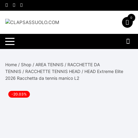
Vai
al
contenuto
0
Home
/
Shop
/
AREA TENNIS
/
RACCHETTE DA
TENNIS
/
RACCHETTE TENNIS HEAD
/ HEAD Extreme Elite
2026 Racchetta da tennis manico L2
-20.03%