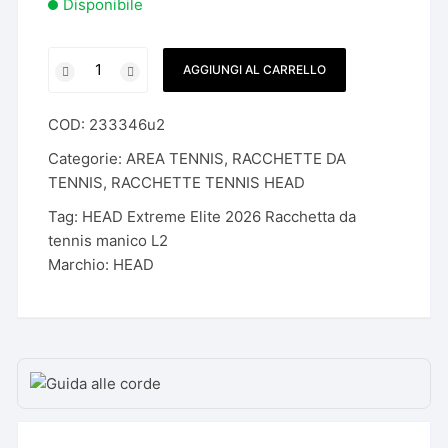
Disponibile
HEAD
AGGIUNGI AL CARRELLO
Extreme
Elite
COD:
233346u2
2026
Racchetta
Categorie:
AREA TENNIS
,
RACCHETTE DA
da
TENNIS
,
RACCHETTE TENNIS HEAD
tennis
Tag:
HEAD Extreme Elite 2026 Racchetta da
manico
tennis manico L2
L2
Marchio:
HEAD
quantità